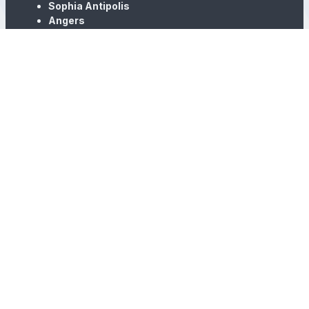
Sophia Antipolis
Angers
Paris
Martinique
En tant que membre actif de
Hub France IA
et de
Cluster IA
, nous nous engageons à rester à la pointe
de l’innovation et des avancées technologiques.
Notre équipe est composée d’experts reconnus
:
chercheurs, PhD, développeurs, designers UX/UI,
chefs de projet, et spécialistes en conduite du
changement. .